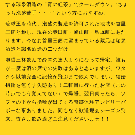
する瑞泉酒造の「宵の紅茶」でクールダウン。“ちょ
っち泡盛苦手・・・” という方におすすめ。
琉球王府時代、泡盛の製造を許可された地域を首里
三箇と称し、現在の赤田町・崎山町・鳥堀町にあた
ります。今なお首里三箇に留まっている蔵元は瑞泉
酒造と識名酒造の二つだけ。
泡盛三杯飲んで酔拳の達人ようになって帰宅。誰も
が一度は酒の席での失敗はあると思いますが、ワタ
クシ以前完全に記憶が飛ぶまで飲んでしまい、結婚
指輪を無くす失態あり！二軒目に行ったお店（この
時点でもう覚えてない）で爆睡。翌日伺ったら、ソ
ファの下から指輪が出てくる奇跡体験アンビリーバ
ボーな事ありました。間もなく歓送迎会シーズン到
来。皆さま飲み過ぎご注意くださいませ！！