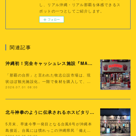
し、リアル沖縄・リアル那覇を体感できるス
ポットの一つとしてご紹介します。
フォロー
関連記事
沖縄初！完全キャッシュレス施設『MAKISHI CARNIVAL』爆誕！！
「那覇の台所」と言われた牧志公設市場は、現
状ほぼ観光施設化。一階で食材を購入して、…
2026.07.01 08:00
北斗神拳のように伝承されるホスピタリティー精神！『うきしま屋』へ
5月末、早速今季一発目となる台風6号が沖縄本
島接近。台風には慣れっこの沖縄県民「備え…
2026.06.05 08:00