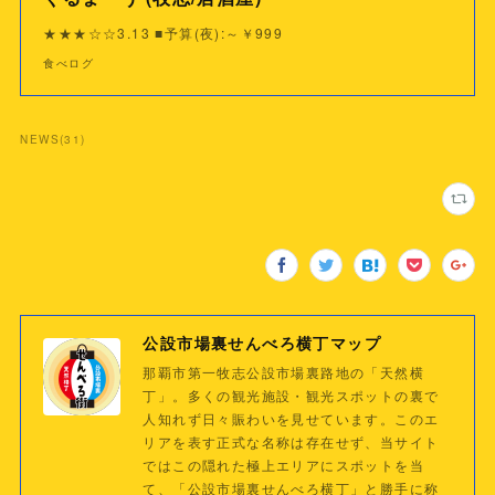
★★★☆☆3.13 ■予算(夜):～￥999
食べログ
NEWS
(
31
)
公設市場裏せんべろ横丁マップ
那覇市第一牧志公設市場裏路地の「天然横
丁」。多くの観光施設・観光スポットの裏で
人知れず日々賑わいを見せています。このエ
リアを表す正式な名称は存在せず、当サイト
ではこの隠れた極上エリアにスポットを当
て、「公設市場裏せんべろ横丁」と勝手に称