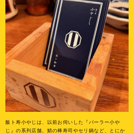
飯ト寿小やじは、以前お伺いした『パーラー小や
じ』の系列店舗。鯖の棒寿司やセリ鍋など、とにか