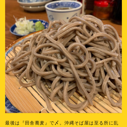
最後は『田舎蕎麦』で〆。沖縄そば屋は至る所に乱