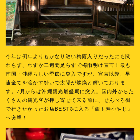
今年は例年よりもかなり遅い梅雨入りだったにも関
わらず、わずか二週間足らずで梅雨明け宣言！最も
南国・沖縄らしい季節に突入ですが、宣言以降、早
速全てを溶かす勢いで太陽が燦燦と輝いておりま
す。7月からは沖縄観光最盛期に突入。国内外からた
くさんの観光客が押し寄せて来る前に、せんべろ街
で行きたかったお店BEST3に入る『飯ト寿小やじ』
へ突撃！