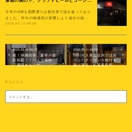
漆黒の闇の下、クラフトビールとコーシーで最後の一杯 『KARIYUSHI COFFEE＆BEER STAND』
今年のGWも国際通りは観光客で溢れ返っており
ました。昨今の物価高の影響により遠出の旅…
2026.05.12 08:00
2025.09.24 08:00
2025.05.11 08:00
祝！沖縄尚学、夏甲子園
スパイス香る店内で以前
初制覇！！一人で祝杯
行ったスリランカ旅行を
『酒場オルソー』
振り返る『松尾香辛料』
0
コメント