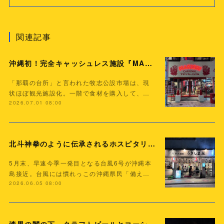
関連記事
沖縄初！完全キャッシュレス施設『MAKISHI CARNIVAL』爆誕！！
「那覇の台所」と言われた牧志公設市場は、現
状ほぼ観光施設化。一階で食材を購入して、…
2026.07.01 08:00
北斗神拳のように伝承されるホスピタリティー精神！『うきしま屋』へ
5月末、早速今季一発目となる台風6号が沖縄本
島接近。台風には慣れっこの沖縄県民「備え…
2026.06.05 08:00